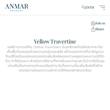
EN
TH
Ask us
clear
Share
Yellow Travertine
เยลโล่ ทราเวอร์ทีน (Yellow Travertine) มีเฉดสีทองที่เปล่งประกาย เติม
เต็มพื้นที่ของคุณด้วยความอบอุ่นและพลัง สร้างบรรยากาศที่น่าเชิญชวน
สินค้า
(148)
โทนสีที่เหมือนแสงแดดของมันเพิ่มสัมผัสของความหรูหราและความมีชีวิต
ชีวา ทำให้มันเหมาะสำหรับการใช้งานทั้งภายในและภายนอก ไม่ว่าจะใช้เป็นจุด
เด่นหรือเป็นการตกแต่งแบบเรียบง่าย หินที่งดงามนี้จะเพิ่มสัมผัสที่สร้าง
แรงบันดาลใจและความสง่างามให้กับทุกสภาพแวดล้อม