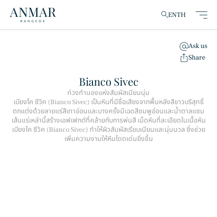
EN
TH
Ask us
clear
Share
Bianco Sivec
ท่วงทำนองแห่งสัมผัสเนียนนุ่ม
เบียงโค ซีวิค (Bianco Sivec) เป็นหินที่มีชื่อเสียงจากพื้นหลังสีขาวบริสุทธิ์
สินค้า
(148)
ตกแต่งด้วยลายแร่สีเทาอ่อนและบางครั้งมีเฉดสีชมพูอ่อนและน้ำตาลแซม
เส้นแร่เหล่านี้สร้างเอฟเฟกต์ที่คล้ายกับการพ่นสี เม็ดหินที่ละเอียดในเนื้อหิน
เบียงโค ซีวิค (Bianco Sivec) ทำให้ผิวสัมผัสเรียบเนียนและนุ่นนวล ซึ่งช่วย
เพิ่มความงามให้หินโดดเด่นยิ่งขึ้น