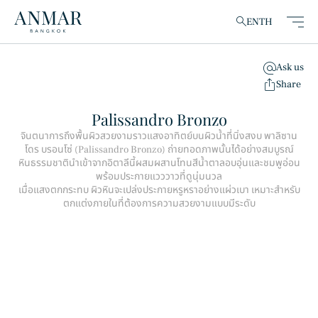
EN
TH
Ask us
clear
Share
Palissandro Bronzo
จินตนาการถึงพื้นผิวสวยงามราวแสงอาทิตย์บนผิวน้ำที่นิ่งสงบ พาลิซาน
โดร บรอนโซ่ (Palissandro Bronzo) ถ่ายทอดภาพนั้นได้อย่างสมบูรณ์
สินค้า
(148)
หินธรรมชาตินำเข้าจากอิตาลีนี้ผสมผสานโทนสีน้ำตาลอบอุ่นและชมพูอ่อน
พร้อมประกายแวววาวที่ดูนุ่มนวล
เมื่อแสงตกกระทบ ผิวหินจะเปล่งประกายหรูหราอย่างแผ่วเบา เหมาะสำหรับ
ตกแต่งภายในที่ต้องการความสวยงามแบบมีระดับ