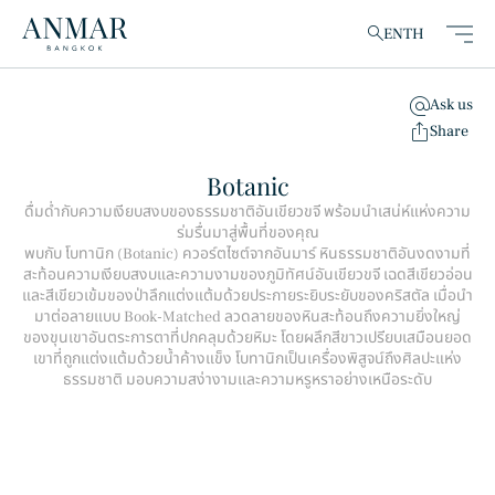
EN
TH
Ask us
clear
Share
Botanic
ดื่มด่ำกับความเงียบสงบของธรรมชาติอันเขียวขจี พร้อมนำเสน่ห์แห่งความ
ร่มรื่นมาสู่พื้นที่ของคุณ
สินค้า
(148)
พบกับ โบทานิก (Botanic) ควอร์ตไซต์จากอันมาร์ หินธรรมชาติอันงดงามที่
สะท้อนความเงียบสงบและความงามของภูมิทัศน์อันเขียวขจี เฉดสีเขียวอ่อน
และสีเขียวเข้มของป่าลึกแต่งแต้มด้วยประกายระยิบระยับของคริสตัล เมื่อนำ
มาต่อลายแบบ Book-Matched ลวดลายของหินสะท้อนถึงความยิ่งใหญ่
ของขุนเขาอันตระการตาที่ปกคลุมด้วยหิมะ โดยผลึกสีขาวเปรียบเสมือนยอด
เขาที่ถูกแต่งแต้มด้วยน้ำค้างแข็ง โบทานิกเป็นเครื่องพิสูจน์ถึงศิลปะแห่ง
ธรรมชาติ มอบความสง่างามและความหรูหราอย่างเหนือระดับ