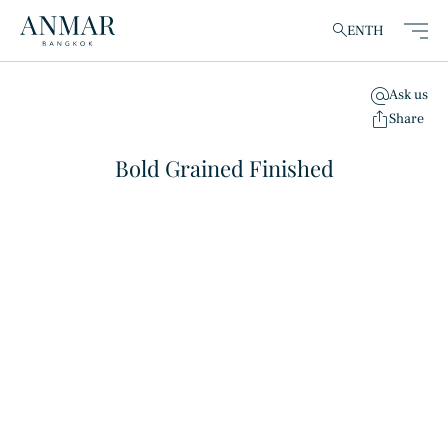
EN
TH
Ask us
clear
Share
Bold Grained Finished
สินค้า
(148)