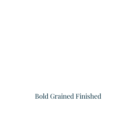
Chantilly
Atlanta
แพทเทิล
แพทเทิล
Bold Grained Finished