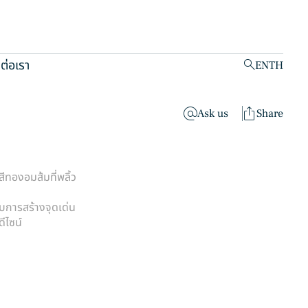
ดต่อเรา
EN
TH
clear
Ask us
Share
ีทองอมส้มที่พลิ้ว
บการสร้างจุดเด่น
ีไซน์