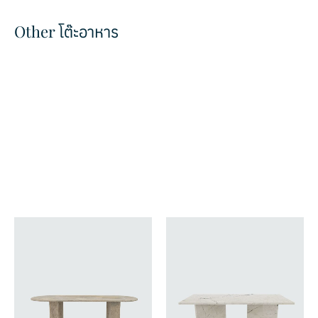
Other โต๊ะอาหาร
Chantilly
Atlanta
แพทเทิล
แพทเทิล