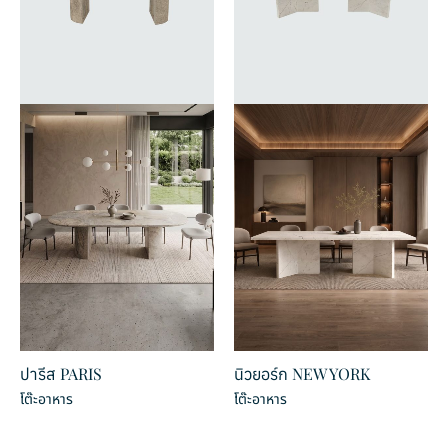
Goyard
แพทเทิล
Rolled Finished
ปารีส PARIS
นิวยอร์ก NEW YORK
เทคเจอร์
โต๊ะอาหาร
โต๊ะอาหาร