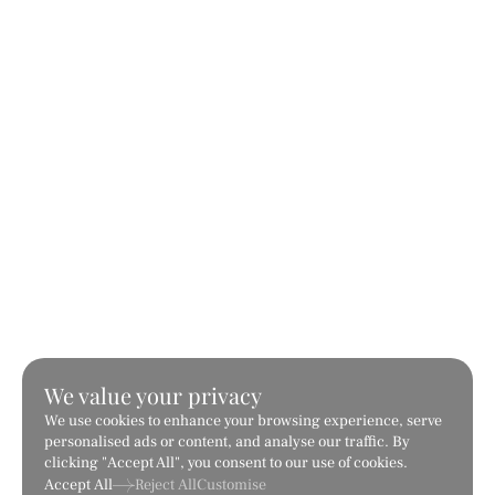
Bianco Pearla
Bianco Sivec
หินอ่อน
หินอ่อน
We value your privacy
We use cookies to enhance your browsing experience, serve
personalised ads or content, and analyse our traffic. By
clicking "Accept All", you consent to our use of cookies.
Accept All
Reject All
Customise