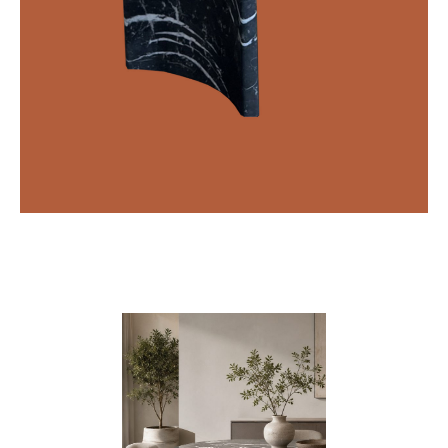
Sodalita Blue
Windmill
แกรนิต
แพทเทิล